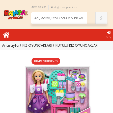
0332 342 16 90
info@ramtaoyuncak.com
Giriş
Anasayfa
/ KIZ OYUNCAKLARI
/ KUTULU KIZ OYUNCAKLARI
8849788101576