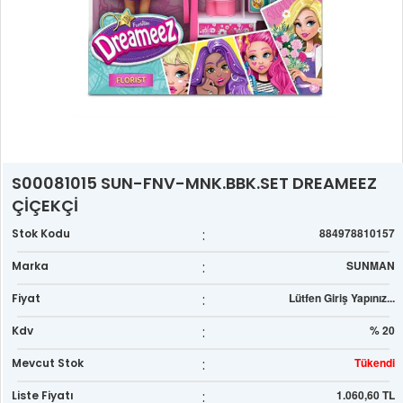
S00081015 SUN-FNV-MNK.BBK.SET DREAMEEZ
ÇİÇEKÇİ
:
884978810157
Stok Kodu
:
SUNMAN
Marka
:
Lütfen Giriş Yapınız...
Fiyat
:
% 20
Kdv
:
Tükendi
Mevcut Stok
:
1.060,60 TL
Liste Fiyatı