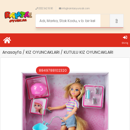
0332 342 16 90
info@ramtaoyuncak.com
Giriş
Anasayfa
/ KIZ OYUNCAKLARI
/ KUTULU KIZ OYUNCAKLARI
8849788102320