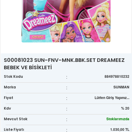
S00081023 SUN-FNV-MNK.BBK.SET DREAMEEZ
BEBEK VE BİSİKLETİ
:
884978810232
Stok Kodu
:
SUNMAN
Marka
:
Lütfen Giriş Yapınız...
Fiyat
:
% 20
Kdv
:
Stoklarımızda
Mevcut Stok
:
1.030,00 TL
Liste Fiyatı