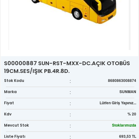
S00000887 SUN-RST-MXX-DC.AÇIK OTOBÜS
19CM.SES/IŞIK PB.4R.8D.
:
8680863008874
Stok Kodu
:
SUNMAN
Marka
:
Lütfen Giriş Yapınız...
Fiyat
:
% 20
Kdv
:
Stoklarımızda
Mevcut Stok
:
693,53 TL
Liste Fiyatı