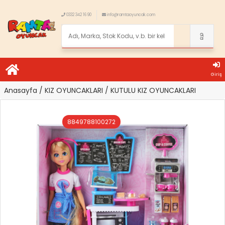
0332 342 16 90
info@ramtaoyuncak.com
Giriş
Anasayfa
/ KIZ OYUNCAKLARI
/ KUTULU KIZ OYUNCAKLARI
8849788100272