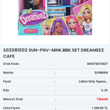
S02081002 SUN-FNV-MNK.BBK.SET DREAMEEZ
CAFE
:
884978810027
Stok Kodu
:
SUNMAN
Marka
:
Lütfen Giriş Yapınız...
Fiyat
:
% 20
Kdv
:
Tükendi
Mevcut Stok
:
1.060,60 TL
Liste Fiyatı