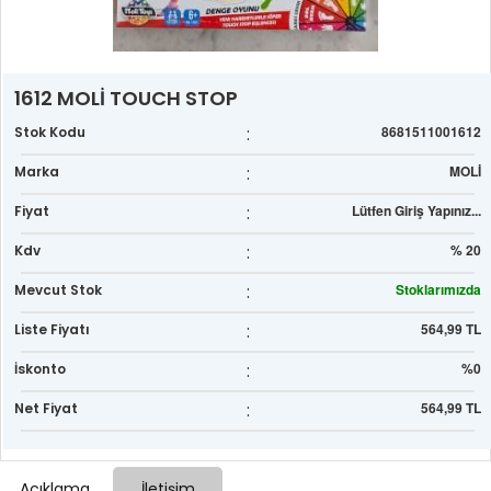
1612 MOLİ TOUCH STOP
:
8681511001612
Stok Kodu
:
MOLİ
Marka
:
Lütfen Giriş Yapınız...
Fiyat
:
% 20
Kdv
:
Stoklarımızda
Mevcut Stok
:
564,99 TL
Liste Fiyatı
:
%0
İskonto
:
564,99 TL
Net Fiyat
Açıklama
İletişim