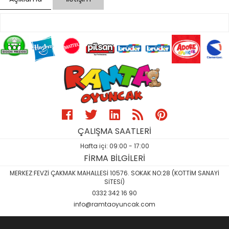
ÇALIŞMA SAATLERİ
Hafta içi: 09:00 - 17:00
FİRMA BİLGİLERİ
MERKEZ:FEVZİ ÇAKMAK MAHALLESİ 10576. SOKAK NO:28 (KOTTİM SANAYİ
SİTESİ)
0332 342 16 90
info@ramtaoyuncak.com