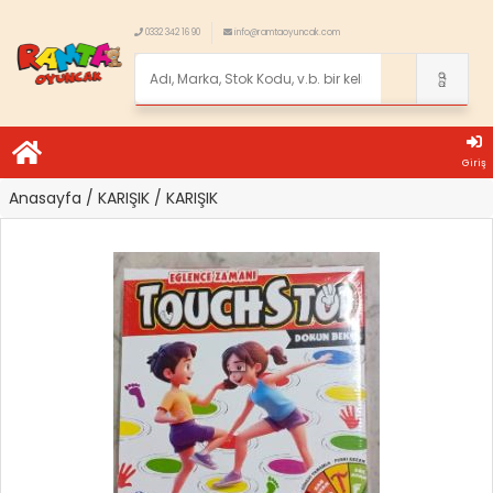
0332 342 16 90
info@ramtaoyuncak.com
Giriş
Anasayfa
/ KARIŞIK
/ KARIŞIK