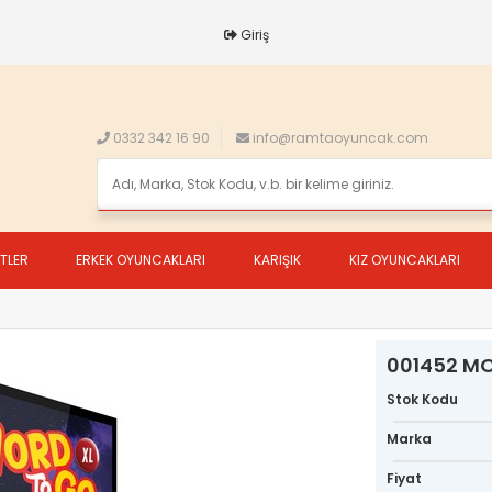
Giriş
0332 342 16 90
info@ramtaoyuncak.com
ETLER
ERKEK OYUNCAKLARI
KARIŞIK
KIZ OYUNCAKLARI
001452 M
Stok Kodu
Marka
Fiyat