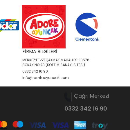
FİRMA BİLGİLERİ
MERKEZ:FEVZİ ÇAKMAK MAHALLESİ 10576.
SOKAK NO:28 (KOTTİM SANAYİ SİTESİ)
0332 342 16 90
info@ramtaoyuncak.com
Çağrı Merkezi
0332 342 16 90